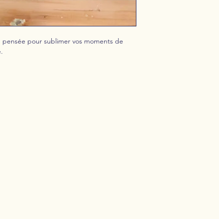
le, pensée pour sublimer vos moments de
.
ON
CONTACT
 CÉRAMIQUE
06 63 47 17 23
contact@ceramisterie.fr
62 rue Sauveur Tobelem,
1300
TIKTOK .
INSTAGRAM .
FAC