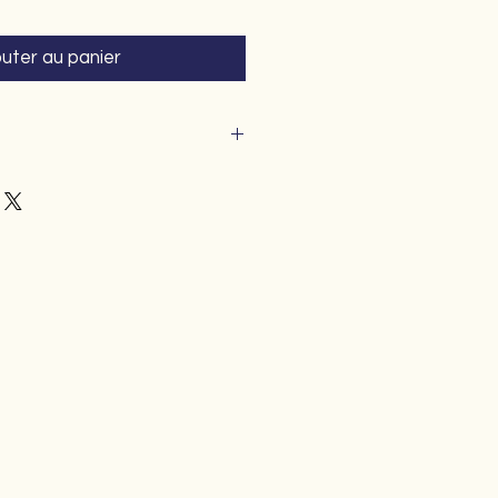
outer au panier
 dans la limite des stocks.